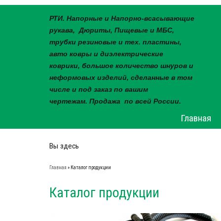
РТИ. Напорные и Напорно-всасывающие
рукава, Дюриты, Пищевые и МБС,
трубки резиновые и тех. пластины,
авто ковры и диэлектрические
коврики, большое количество шнуров и
неформовых изделий, сделанные в том
числе и под заказ по вашим
чертежам. Продажа по всей России.
Главная
Вы здесь
Главная
» Каталог продукции
Каталог продукции